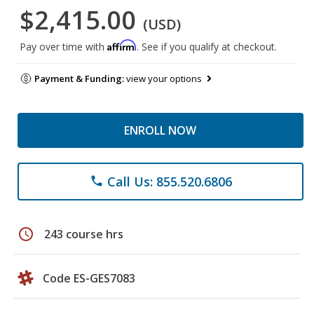
$2,415.00
(USD)
Affirm
Pay over time with
. See if you qualify at checkout.
Payment & Funding:
view your options
ENROLL NOW
Call Us: 855.520.6806
phone
schedule
243 course hrs
Code ES-GES7083