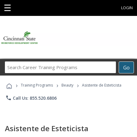
☰
LOGIN
Search
Go
Career
Training
›
›
›
Programs
Training Programs
Beauty
Asistente de Esteticista
phone
Call Us: 855.520.6806
Asistente de Esteticista