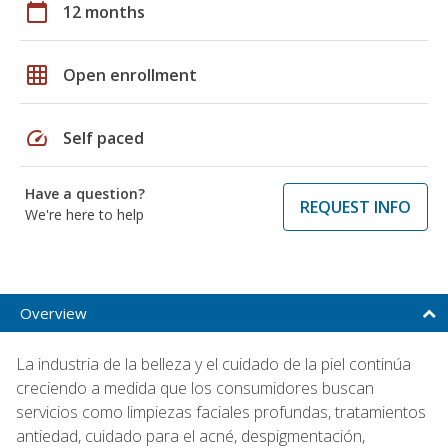
calendar_today
12 months
grid_on
Open enrollment
speed
Self paced
Have a question?
REQUEST INFO
We're here to help
Overview
La industria de la belleza y el cuidado de la piel continúa
creciendo a medida que los consumidores buscan
servicios como limpiezas faciales profundas, tratamientos
antiedad, cuidado para el acné, despigmentación,