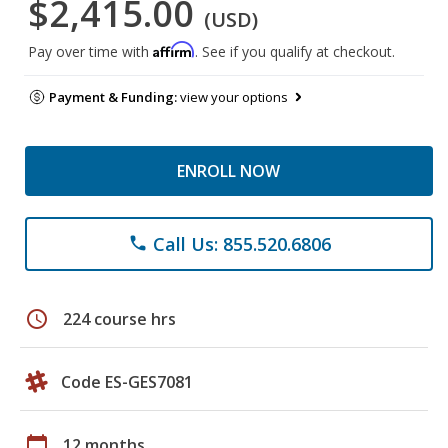
$2,415.00
(USD)
Affirm
Pay over time with
. See if you qualify at checkout.
Payment & Funding:
view your options
ENROLL NOW
Call Us: 855.520.6806
phone
schedule
224 course hrs
Code ES-GES7081
calendar_today
12 months