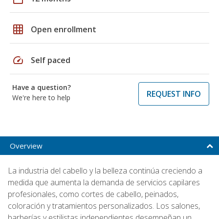
grid_on
Open enrollment
speed
Self paced
Have a question?
REQUEST INFO
We're here to help
Overview
La industria del cabello y la belleza continúa creciendo a
medida que aumenta la demanda de servicios capilares
profesionales, como cortes de cabello, peinados,
coloración y tratamientos personalizados. Los salones,
barberías y estilistas independientes desempeñan un