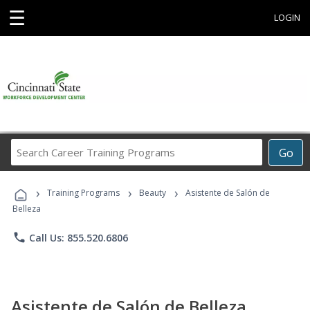
☰
LOGIN
Search
Go
Career
Training
›
›
›
Programs
Training Programs
Beauty
Asistente de Salón de
Belleza
phone
Call Us: 855.520.6806
Asistente de Salón de Belleza