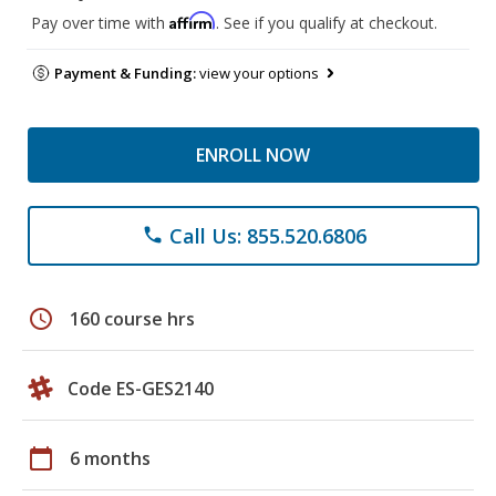
Affirm
Pay over time with
. See if you qualify at checkout.
Payment & Funding:
view your options
ENROLL NOW
Call Us: 855.520.6806
phone
schedule
160 course hrs
Code ES-GES2140
calendar_today
6 months