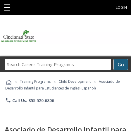
☰
LOGIN
Search
Go
Career
Training
›
›
›
Programs
Training Programs
Child Development
Asociado de
Desarrollo Infantil para Estudiantes de Inglés (Español)
phone
Call Us: 855.520.6806
Asociado de Desarrollo Infantil para