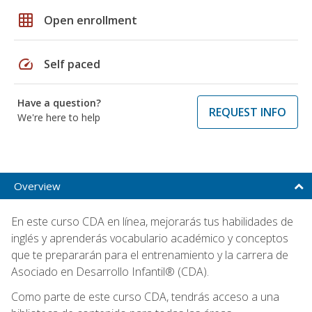
grid_on
Open enrollment
speed
Self paced
Have a question?
REQUEST INFO
We're here to help
Overview
En este curso CDA en línea, mejorarás tus habilidades de
inglés y aprenderás vocabulario académico y conceptos
que te prepararán para el entrenamiento y la carrera de
Asociado en Desarrollo Infantil® (CDA).
Como parte de este curso CDA, tendrás acceso a una